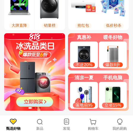
大牌直降
销量榜
抢红包
低价秒杀
真惠补
暖冬好物
不止20%
爆款8折
清凉一夏
手机电脑
落地扇95
立省15%
甄选好物
新品
发现
购物车
我的易购