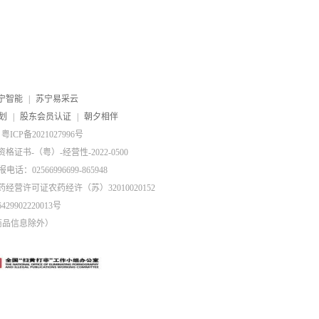
宁智能
|
苏宁易采云
划
|
股东会员认证
|
朝夕相伴
粤ICP备2021027996号
证书-（粤）-经营性-2022-0500
电话：02566996699-865948
药经营许可证农药经许（苏）32010020152
29902220013号
商品信息除外）