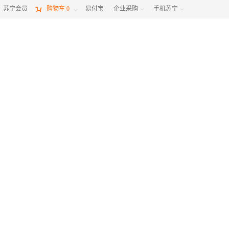
苏宁会员

购物车
0
易付宝
企业采购
手机苏宁


