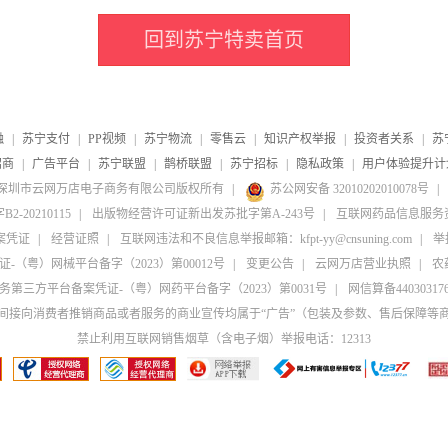
回到苏宁特卖首页
融
|
苏宁支付
|
PP视频
|
苏宁物流
|
零售云
|
知识产权举报
|
投资者关系
|
苏
招商
|
广告平台
|
苏宁联盟
|
鹊桥联盟
|
苏宁招标
|
隐私政策
|
用户体验提升计
20-2026深圳市云网万店电子商务有限公司版权所有
|
苏公网安备 32010202010078号
|
20210115
|
出版物经营许可证新出发苏批字第A-243号
|
互联网药品信息服务资格
案凭证
|
经营证照
|
互联网违法和不良信息举报邮箱：kfpt-yy@cnsuning.com
|
举报
（粤）网械平台备字（2023）第00012号
|
变更公告
|
云网万店营业执照
|
农
第三方平台备案凭证-（粤）网药平台备字（2023）第0031号
|
网信算备4403031764
间接向消费者推销商品或者服务的商业宣传均属于“广告”（包装及参数、售后保障等
禁止利用互联网销售烟草（含电子烟）举报电话：12313