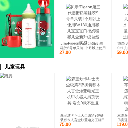
物专用
伊利 金领冠珍护 婴幼儿 配方
皇家美
奶粉 3段(12-36个月适用) 900
方奶粉3
g
g荷兰
¥
¥
贝亲/Pigeon第三代启衔奶嘴
施巴(S
硅胶S号单只装1个月以上使用
0ml
27.00
59.00
BA130通用婴儿宝宝宽口径奶
露 无
嘴婴儿全新升级自然实感
装进口
儿童玩具
优普爱婴儿手口专用湿巾纸80
瑞士me
抽*5包 宝宝母婴幼儿童带盖湿
能吸乳
巾
一键智
¥
¥
后按摩
森宝炫卡斗士天尘级第2弹拼
双鹰遥
装积木人盲盒炫蓝电光王机甲
仿真遥
75.00
119.0
机器人男孩玩具 端盒9款不重
童16