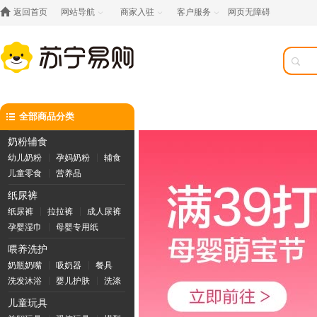

返回首页
网站导航
商家入驻
客户服务
网页无障碍




全部商品分类
奶粉辅食
幼儿奶粉
孕妈奶粉
辅食
儿童零食
营养品
纸尿裤
纸尿裤
拉拉裤
成人尿裤
孕婴湿巾
母婴专用纸
喂养洗护
奶瓶奶嘴
吸奶器
餐具
洗发沐浴
婴儿护肤
洗涤
儿童玩具