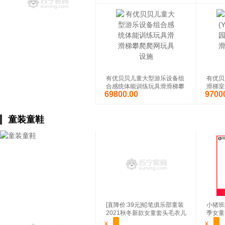
复
轮胎+
小白熊恒温调奶器智能恒温玻
王一博
璃水壶婴幼儿调奶器养生壶1.
熊BE
2L HL-0857II
吸管儿
¥
¥
儿童保
有优贝贝儿童大型游乐设备组
有优贝贝
合感统体能训练玩具滑滑梯攀
滑梯室
69800.00
9700
爬爬网玩具设施
儿童户
童装童鞋
纽奇(Nukied)儿童玩具3-6岁
[百变
男孩动物园仿真模型霸王龙野
棒儿童
生动物益智玩具 动物王国12
孩女孩
¥
¥
件套[送1本动物手册]
[直降价:39元]铅笔俱乐部童装
小猪班
2021秋冬新款女童套头毛衣儿
季女童
童大童花边高领针织衫
线衫
¥
¥