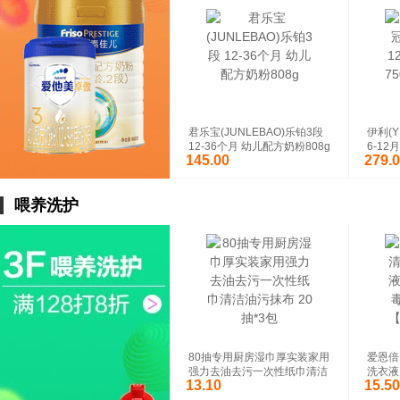
君乐宝(JUNLEBAO)乐铂3段
伊利(Y
12-36个月 幼儿配方奶粉808g
6-12
145.00
279.
罐(新
喂养洗护
伊利 金领冠 婴幼儿 配方奶粉
6罐装 |
3段(12-36个月适用) 900g
版 幼儿
月)90
¥
¥
80抽专用厨房湿巾厚实装家用
爱恩倍
强力去油去污一次性纸巾清洁
洗衣液
13.10
15.50
油污抹布 20抽*3包
衣1k