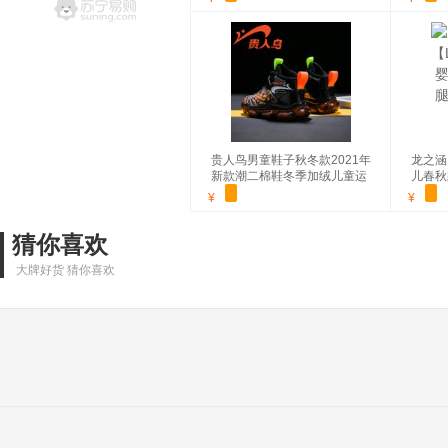
勾勾手(GOUGOUSHOU)儿童
纽奇（
积木玩具多米诺骨牌小火车儿
恐龙工
童电动车子自动投放积木男孩
具车模
¥
¥
女孩3-6岁玩具[配60枚骨牌]
物双玩
贵人鸟男童鞋子秋冬款2021年
龙之涵
新款潮二棉鞋冬季加绒儿童运
儿春秋
动鞋男孩
童防踢
¥
¥
猜你喜欢
大牌好货 猜你喜欢