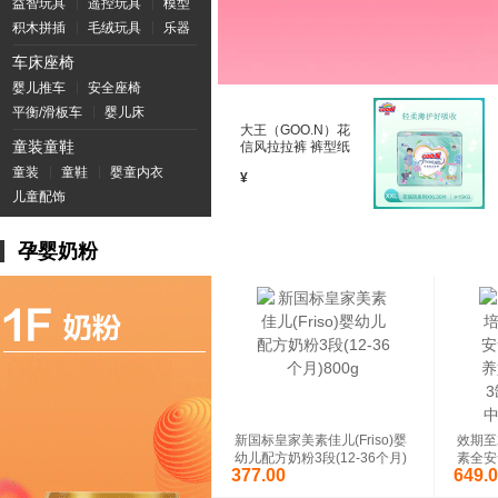
益智玩具
遥控玩具
模型
积木拼插
毛绒玩具
乐器
车床座椅
婴儿推车
安全座椅
平衡/滑板车
婴儿床
大王（GOO.N）花
童装童鞋
信风拉拉裤 裤型纸
尿裤 加加大号
童装
童鞋
婴童内衣
¥
（XXL号） 30片
儿童配饰
（15kg以上）
孕婴奶粉
新国标皇家美素佳儿(Friso)婴
效期至2
幼儿配方奶粉3段(12-36个月)
素全安
377.00
649.
800g
850
中老年