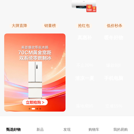
大牌直降
销量榜
抢红包
低价秒杀
真惠补
暖冬好物
不止20%
爆款8折
清凉一夏
手机电脑
落地扇95
立省15%
甄选好物
新品
发现
购物车
我的易购